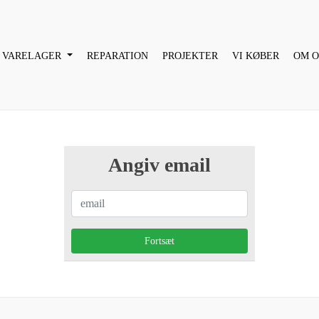
VARELAGER
REPARATION
PROJEKTER
VI KØBER
OM O
Angiv email