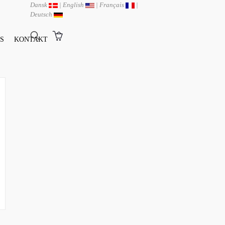
Dansk
|
English
|
Français
|
Deutsch
S
KONTAKT