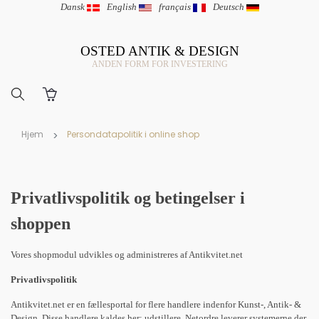
Dansk
|
English
|
français
|
Deutsch
OSTED ANTIK & DESIGN
ANDEN FORM FOR INVESTERING
Hjem
Persondatapolitik i online shop
Privatlivspolitik og betingelser i
shoppen
Vores shopmodul udvikles og administreres af Antikvitet.net
Privatlivspolitik
Antikvitet.net er en fællesportal for flere handlere indenfor Kunst-, Antik- &
Design. Disse handlere kaldes her: udstillere. Netordre leverer systemerne der