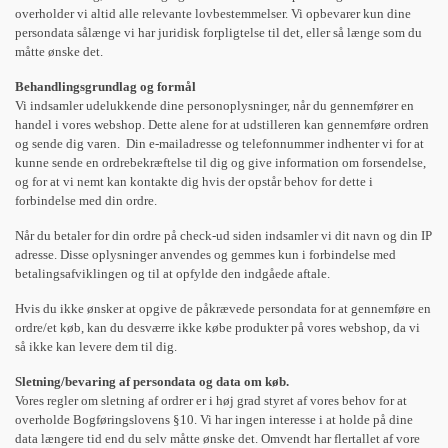
overholder vi altid alle relevante lovbestemmelser. Vi opbevarer kun dine
persondata sålænge vi har juridisk forpligtelse til det, eller så længe som du
måtte ønske det.
Behandlingsgrundlag og formål
Vi indsamler udelukkende dine personoplysninger, når du gennemfører en
handel i vores webshop. Dette alene for at udstilleren kan gennemføre ordren
og sende dig varen. Din e-mailadresse og telefonnummer indhenter vi for at
kunne sende en ordrebekræftelse til dig og give information om forsendelse,
og for at vi nemt kan kontakte dig hvis der opstår behov for dette i
forbindelse med din ordre.
Når du betaler for din ordre på check-ud siden indsamler vi dit navn og din IP
adresse. Disse oplysninger anvendes og gemmes kun i forbindelse med
betalingsafviklingen og til at opfylde den indgåede aftale.
Hvis du ikke ønsker at opgive de påkrævede persondata for at gennemføre en
ordre/et køb, kan du desværre ikke købe produkter på vores webshop, da vi
så ikke kan levere dem til dig.
Sletning/bevaring af persondata og data om køb.
Vores regler om sletning af ordrer er i høj grad styret af vores behov for at
overholde Bogføringslovens §10. Vi har ingen interesse i at holde på dine
data længere tid end du selv måtte ønske det. Omvendt har flertallet af vore