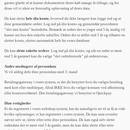
gæster glæde af at kunne dokumentere deres køb mange år tilbage, og for
disse vil vi sikre en forsvarlig opbevaring af deres data.
Du kan slette
hele din konto
, hvorved du ikke længere kan logge ind og se
dine gennemførte ordrer. Log ind på din konto og gennemfør proceduren
”slet min konto” herindefra. Bemærk at ordrer der er yngre end 5 år, stadig vil
kunne ses hos den enkelte udstiller. Ordrer der er ældre end 5 år og tilhører en
slettet konto, slettes automatisk helt fra vores database.
Du kan
slette enkelte ordrer
. Log ind på din konto, og når en ordre er mere
end 5 år gammel kan du vælge ”slet ordrehistorik” på ordreniveau.
Andre modtagere af persondata
Vi vil aldrig dele dine persondata med 3. mand
Betalingsgateway i vores system, er det du benytter hvis du vælger betaling
med kort eller mobilepay. Altså IKKE hvis du vælger kontant ved afhentning
eller kontooverførsel. Den betalingsgateway vi benytter er Quickpay.
Dine rettigheder
Er du registreret i vores webshop-system, har du naturligvis ret til at få at vide
hvilke oplysninger, vi har registreret i vores system. Du kan som ovenfor
nævnt selv se, slette eller rette dine persondata. Du kan også selv slette
ordredata der er mere end 5 år gamle, men du kan ikke slette eller rette