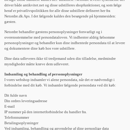
driver både antikvitet.net og disse udstilleres shopfunktioner, og som følge
heraf er privatlivspolitikken for alle disse udstillere defineret her fra
Netordre.dk Aps. I det følgende kaldes den besøgende på hjemmesiden:
gæsten.
Netordre behandler gæstens personoplysninger forsvarligt og i
overensstemmelse med persondataloven. Vi indhenter aldrig følsomme
personoplysninger og behandler kun dine indhentede persondata til at levere
og dokumentere dine køb hos vore udstillere.
Dine data udleveres ikke til tredjemand uden din tilladelse, medmindre
myndigheder måtte kræve dem udleveret.
Indsamling og behandling af personoplysninger
I vores webshop indsamler vi alene persondata, når det er nødvendigt i
forbindelse med dit køb. Vi indsamler følgende persondata ved dit køb:
Dit fulde navn
Din ordres leveringsadresse
E-mail
IP nummer på den internetforbindelse du handler fra.
Telefonnummer
Betalingsoplysninger
Ved indsamling, behandling og anvendelse af dine personlige data