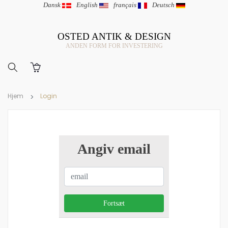
Dansk
|
English
|
français
|
Deutsch
OSTED ANTIK & DESIGN
ANDEN FORM FOR INVESTERING
Hjem
Login
Angiv email