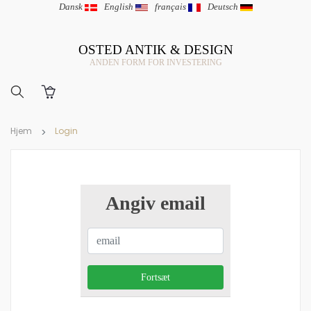
Dansk
|
English
|
français
|
Deutsch
OSTED ANTIK & DESIGN
ANDEN FORM FOR INVESTERING
Hjem
Login
Angiv email