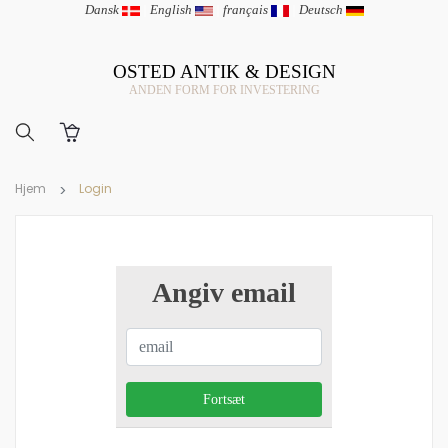
Dansk
|
English
|
français
|
Deutsch
OSTED ANTIK & DESIGN
ANDEN FORM FOR INVESTERING
Hjem
Login
Angiv email