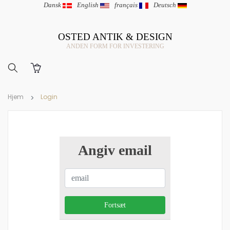
Dansk
|
English
|
français
|
Deutsch
OSTED ANTIK & DESIGN
ANDEN FORM FOR INVESTERING
Hjem
Login
Angiv email