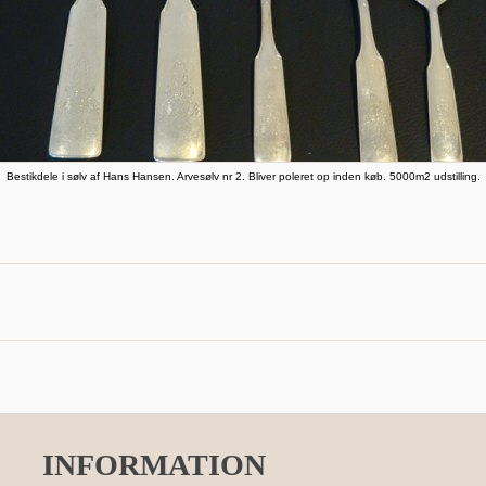
Bestikdele i sølv af Hans Hansen. Arvesølv nr 2. Bliver poleret op inden køb. 5000m2 udstilling.
INFORMATION