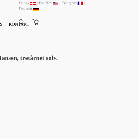
Dansk
|
English
|
Français
|
Deutsch
S
KONTAKT
ansen, tretårnet sølv.