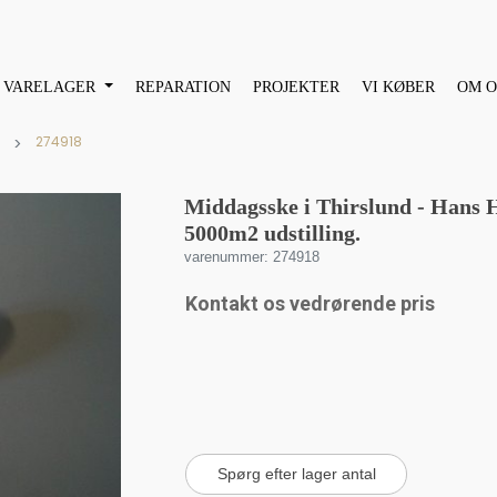
VARELAGER
REPARATION
PROJEKTER
VI KØBER
OM O
274918
Middagsske i Thirslund - Hans H
5000m2 udstilling.
varenummer: 274918
Kontakt os vedrørende pris