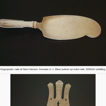
Kagespade i sølv af Hans Hansen. Arvesølv nr. 1. Bliver poleret op inden køb. 5000m2 udstilling.