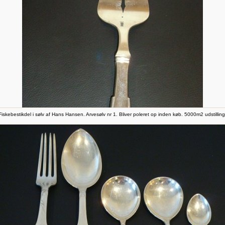
Fiskebestikdel i sølv af Hans Hansen. Arvesølv nr 1. Bliver poleret op inden køb. 5000m2 udstilling