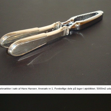
knækker i sølv af Hans Hansen. Arvesølv nr 1. Forskellige dele på lager i øjeblikket. 5000m2 udsti