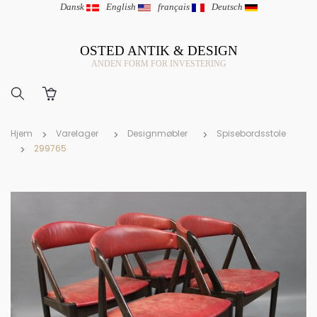
Dansk
|
English
|
français
|
Deutsch
OSTED ANTIK & DESIGN
ANDEN FORM FOR INVESTERING
Hjem
Varelager
Designmøbler
Spisebordsstole
299765