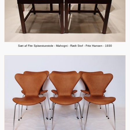
Sæt af Fire Spisestuestole - Mahogni - Rødt Stof - Fritz Hansen - 1930