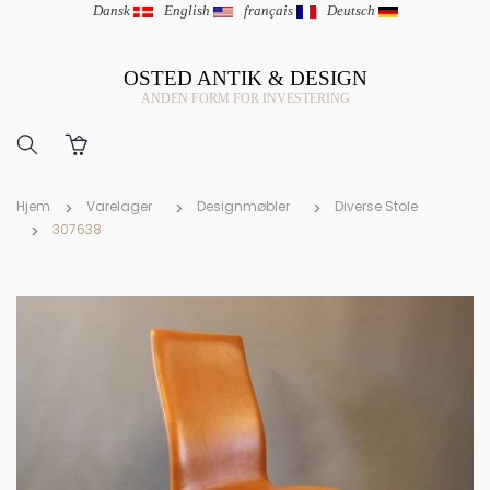
Dansk
|
English
|
français
|
Deutsch
OSTED ANTIK & DESIGN
ANDEN FORM FOR INVESTERING
Hjem
Varelager
Designmøbler
Diverse Stole
307638