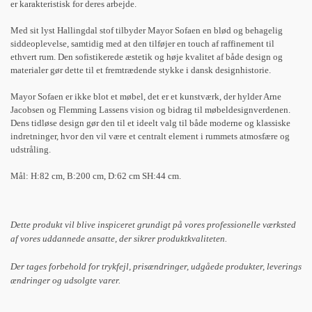
er karakteristisk for deres arbejde.
Med sit lyst Hallingdal stof tilbyder Mayor Sofaen en blød og behagelig
siddeoplevelse, samtidig med at den tilføjer en touch af raffinement til
ethvert rum. Den sofistikerede æstetik og høje kvalitet af både design og
materialer gør dette til et fremtrædende stykke i dansk designhistorie.
Mayor Sofaen er ikke blot et møbel, det er et kunstværk, der hylder Arne
Jacobsen og Flemming Lassens vision og bidrag til møbeldesignverdenen.
Dens tidløse design gør den til et ideelt valg til både moderne og klassiske
indretninger, hvor den vil være et centralt element i rummets atmosfære og
udstråling.
Mål: H:82 cm, B:200 cm, D:62 cm SH:44 cm.
Dette produkt vil blive inspiceret grundigt på vores professionelle værksted
af vores uddannede ansatte, der sikrer produktkvaliteten.
Der tages forbehold for trykfejl, prisændringer, udgåede produkter, leverings
ændringer og udsolgte varer.