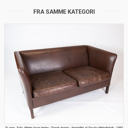
FRA SAMME KATEGORI
To pers. Sofa -Mørke brunt læder - Dansk design - fremstillet af Stouby Møbelfabrik - 1960