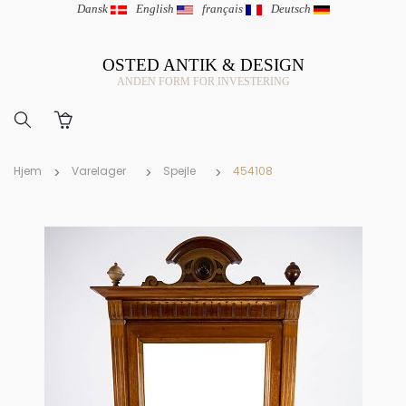
Dansk
|
English
|
français
|
Deutsch
OSTED ANTIK & DESIGN
ANDEN FORM FOR INVESTERING
Hjem
Varelager
Spejle
454108