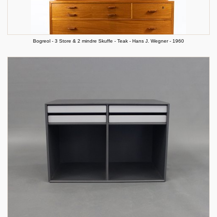
Bogreol - 3 Store & 2 mindre Skuffe - Teak - Hans J. Wegner - 1960