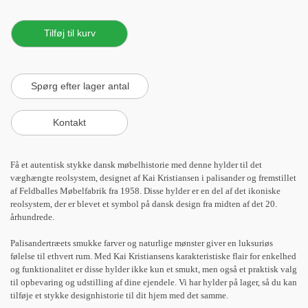
Få et autentisk stykke dansk møbelhistorie med denne hylder til det
væghængte reolsystem, designet af Kai Kristiansen i palisander og fremstillet
af Feldballes Møbelfabrik fra 1958. Disse hylder er en del af det ikoniske
reolsystem, der er blevet et symbol på dansk design fra midten af det 20.
århundrede.
Palisandertræets smukke farver og naturlige mønster giver en luksuriøs
følelse til ethvert rum. Med Kai Kristiansens karakteristiske flair for enkelhed
og funktionalitet er disse hylder ikke kun et smukt, men også et praktisk valg
til opbevaring og udstilling af dine ejendele. Vi har hylder på lager, så du kan
tilføje et stykke designhistorie til dit hjem med det samme.