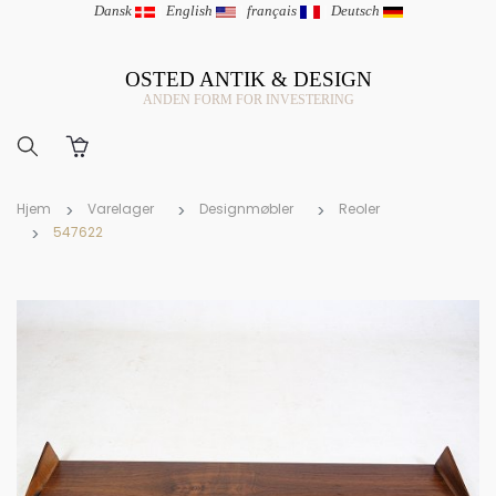
Dansk
|
English
|
français
|
Deutsch
OSTED ANTIK & DESIGN
ANDEN FORM FOR INVESTERING
Hjem
Varelager
Designmøbler
Reoler
547622