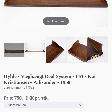
Tap to expand
Hylde - Væghængt Reol System - FM - Kai
Kristiansen - Palisander - 1958
varenummer: 547622
Pris:
750
,-
DKK
pr. stk.