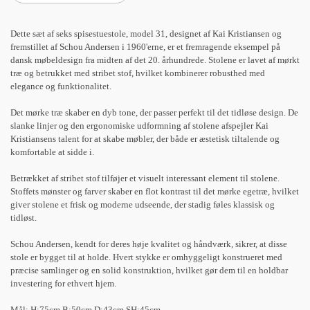
Dette sæt af seks spisestuestole, model 31, designet af Kai Kristiansen og
fremstillet af Schou Andersen i 1960'erne, er et fremragende eksempel på
dansk møbeldesign fra midten af det 20. århundrede. Stolene er lavet af mørkt
træ og betrukket med stribet stof, hvilket kombinerer robusthed med
elegance og funktionalitet.
Det mørke træ skaber en dyb tone, der passer perfekt til det tidløse design. De
slanke linjer og den ergonomiske udformning af stolene afspejler Kai
Kristiansens talent for at skabe møbler, der både er æstetisk tiltalende og
komfortable at sidde i.
Betrækket af stribet stof tilføjer et visuelt interessant element til stolene.
Stoffets mønster og farver skaber en flot kontrast til det mørke egetræ, hvilket
giver stolene et frisk og moderne udseende, der stadig føles klassisk og
tidløst.
Schou Andersen, kendt for deres høje kvalitet og håndværk, sikrer, at disse
stole er bygget til at holde. Hvert stykke er omhyggeligt konstrueret med
præcise samlinger og en solid konstruktion, hvilket gør dem til en holdbar
investering for ethvert hjem.
Mål: H:75cm B:50cm D:43cm SH:45cm