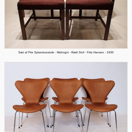
Sæt af Fire Spisestuestole - Mahogni - Rødt Stof - Fritz Hansen - 1930