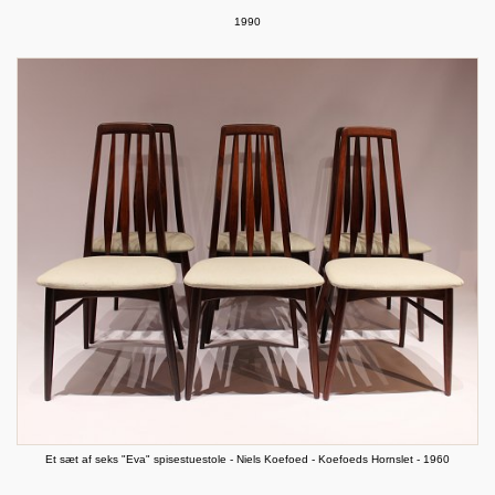
1990
Et sæt af seks "Eva" spisestuestole - Niels Koefoed - Koefoeds Hornslet - 1960