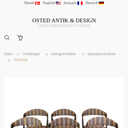
Dansk
|
English
|
français
|
Deutsch
OSTED ANTIK & DESIGN
ANDEN FORM FOR INVESTERING
Hjem
Varelager
Designmøbler
Spisebordsstole
586408