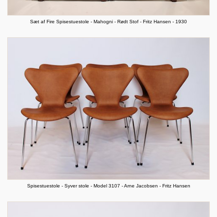
Sæt af Fire Spisestuestole - Mahogni - Rødt Stof - Fritz Hansen - 1930
Spisestuestole - Syver stole - Model 3107 - Arne Jacobsen - Fritz Hansen