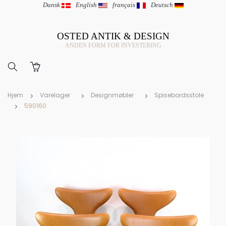
Dansk
|
English
|
français
|
Deutsch
OSTED ANTIK & DESIGN
ANDEN FORM FOR INVESTERING
Hjem
Varelager
Designmøbler
Spisebordsstole
590160