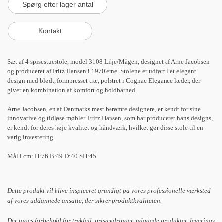
Sæt af 4 spisestuestole, model 3108 Lilje/Mågen, designet af Arne Jacobsen
og produceret af Fritz Hansen i 1970'erne. Stolene er udført i et elegant
design med blødt, formpresset træ, polstret i Cognac Elegance læder, der
giver en kombination af komfort og holdbarhed.
Arne Jacobsen, en af Danmarks mest berømte designere, er kendt for sine
innovative og tidløse møbler. Fritz Hansen, som har produceret hans designs,
er kendt for deres høje kvalitet og håndværk, hvilket gør disse stole til en
varig investering.
Mål i cm: H:76 B:49 D:40 SH:45
Dette produkt vil blive inspiceret grundigt på vores professionelle værksted
af vores uddannede ansatte, der sikrer produktkvaliteten.
Der tages forbehold for trykfejl, prisændringer, udgåede produkter, leverings