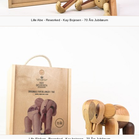
Lille Abe - Reworked - Kay Bojesen - 70 Års Jubilæum
Lille Elefant - Reworked - Kay bojesen - 70 Års Jubilæum