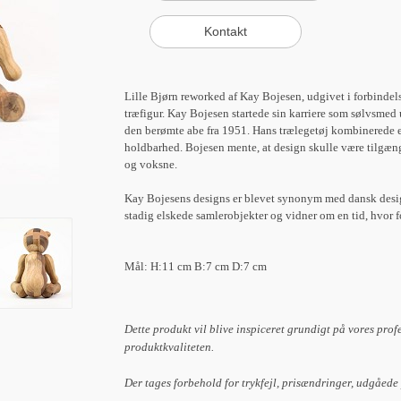
Lille Bjørn reworked af Kay Bojesen, udgivet i forbindel
træfigur. Kay Bojesen startede sin karriere som sølvsmed
den berømte abe fra 1951. Hans trælegetøj kombinerede e
holdbarhed. Bojesen mente, at design skulle være tilgænge
og voksne.
Kay Bojesens designs er blevet synonym med dansk design
stadig elskede samlerobjekter og vidner om en tid, hvor f
Mål: H:11 cm B:7 cm D:7 cm
Dette produkt vil blive inspiceret grundigt på vores prof
produktkvaliteten.
Der tages forbehold for trykfejl, prisændringer, udgåede