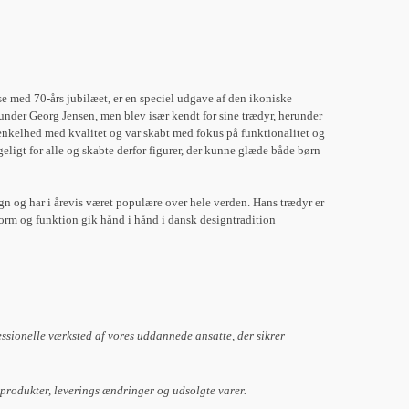
se med 70-års jubilæet, er en speciel udgave af den ikoniske
 under Georg Jensen, men blev især kendt for sine trædyr, herunder
nkelhed med kvalitet og var skabt med fokus på funktionalitet og
ligt for alle og skabte derfor figurer, der kunne glæde både børn
 og har i årevis været populære over hele verden. Hans trædyr er
orm og funktion gik hånd i hånd i dansk designtradition​
essionelle værksted af vores uddannede ansatte, der sikrer
 produkter, leverings ændringer og udsolgte varer.