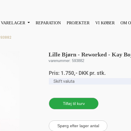
VARELAGER
REPARATION
PROJEKTER
VI KØBER
OM O
593882
Lille Bjørn - Reworked - Kay Bo
varenummer: 593882
Pris:
1.750
,-
DKK
pr. stk.