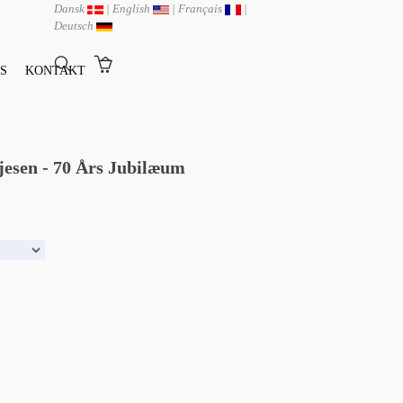
Dansk
|
English
|
Français
|
Deutsch
S
KONTAKT
jesen - 70 Års Jubilæum