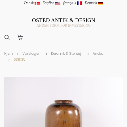
Dansk
|
English
|
français
|
Deutsch
OSTED ANTIK & DESIGN
ANDEN FORM FOR INVESTERING
Hjem
Varelager
Keramik & Stentøj
Andet
638135