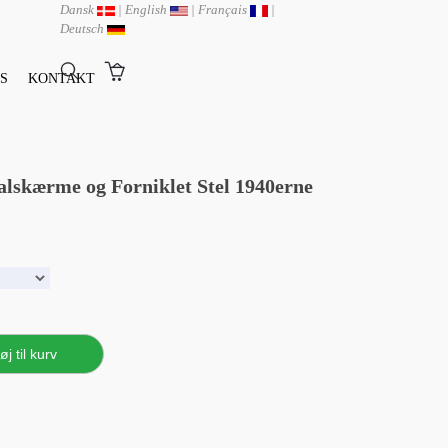
Dansk
|
English
|
Français
|
Deutsch
S
KONTAKT
lskærme og Forniklet Stel 1940erne