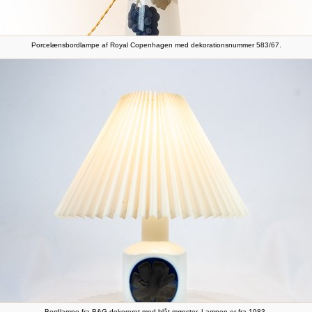
Porcelænsbordlampe af Royal Copenhagen med dekorationsnummer 583/67.
Bordlampe fra B&G dekoreret med blåt mønster. Lampen er fra 1983.