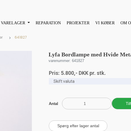
VARELAGER
REPARATION
PROJEKTER
VI KØBER
OM O
er
641827
Lyfa Bordlampe med Hvide Meta
varenummer: 641827
Pris:
5.800
,-
DKK
pr. stk.
Antal