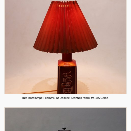
Rød bordlampe i keramik af Desiree Stentøjs fabrik fra 1970erne.