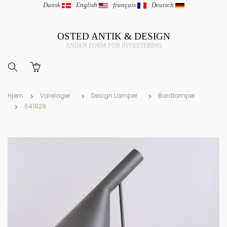
Dansk
|
English
|
français
|
Deutsch
OSTED ANTIK & DESIGN
ANDEN FORM FOR INVESTERING
Hjem
Varelager
Design Lamper
Bordlamper
641829