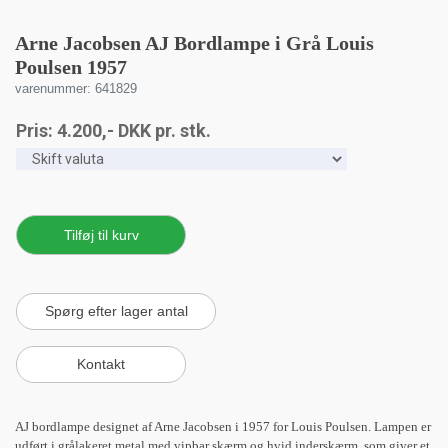
Arne Jacobsen AJ Bordlampe i Grå Louis
Poulsen 1957
varenummer: 641829
Pris:
4.200
,-
DKK
pr. stk.
AJ bordlampe designet af Arne Jacobsen i 1957 for Louis Poulsen. Lampen er
udført i grålakeret metal med vipbar skærm og hvid inderskærm, som giver et