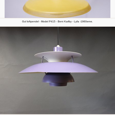
Gul loftpendel - Model P415 - Bent Karlby - Lyfa -1960erne.