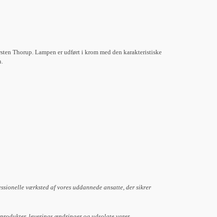
sten Thorup. Lampen er udført i krom med den karakteristiske
n.
essionelle værksted af vores uddannede ansatte, der sikrer
 produkter, leverings ændringer og udsolgte varer.