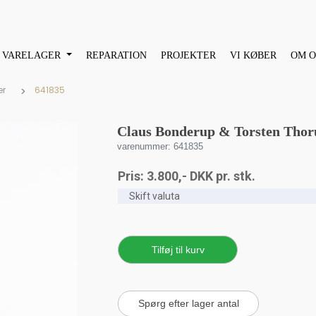
VARELAGER
REPARATION
PROJEKTER
VI KØBER
OM O
er
641835
Claus Bonderup & Torsten Thor
varenummer: 641835
Pris:
3.800
,-
DKK
pr. stk.