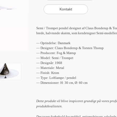
Semi / Trompet pendel designet af Claus Bonderup & Tor
brede, halvrunde skærm, som kendetegner Semi-modelle
— Oprindelse: Danmark
— Designer: Claus Bonderup & Torsten Thorup
— Producent: Fog & Mørup
— Model: Semi / Trompet
— Designår: 1968
— Materiale: Metal
— Finish: Krom
— Type: Loftlampe / pendel
— Dimensioner: H: 30 cm, Ø: 60 cm
Dette produkt vil blive inspiceret grundigt på vores prof
produktkvaliteten.
Der tages forbehold for trykfejl, prisændringer, udgåede