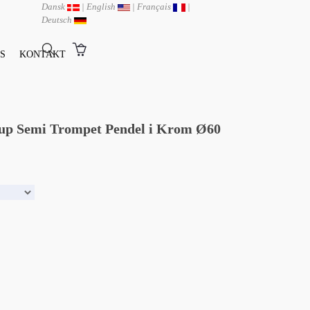
Dansk
|
English
|
Français
|
Deutsch
S
KONTAKT
up Semi Trompet Pendel i Krom Ø60