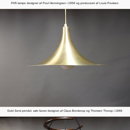
PH5 lampe designet af Poul Henningsen i 1958 og produceret af Louis Poulsen.
Gubi Semi pendel, sølv farvet designet af Claus Bonderup og Thorsten Thorup i 1968.