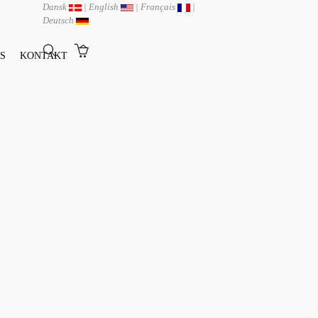
Dansk
|
English
|
Français
|
Deutsch
S
KONTAKT