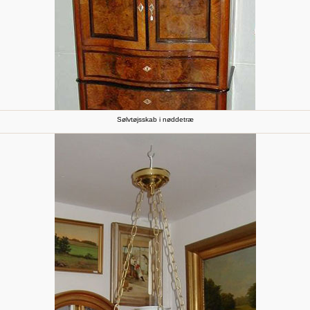
Sølvtøjsskab i nøddetræ