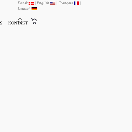
Dansk
|
English
|
Français
|
Deutsch
S
KONTAKT