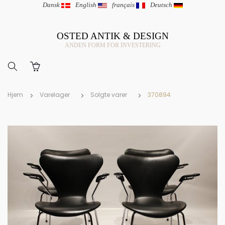
Dansk
|
English
|
français
|
Deutsch
OSTED ANTIK & DESIGN
ANDEN FORM FOR INVESTERING
Hjem
Varelager
Solgte varer
370894