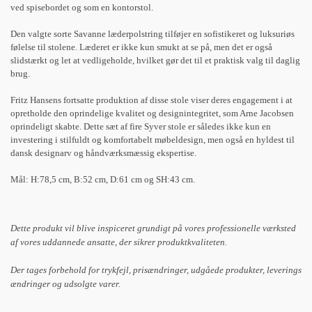
ved spisebordet og som en kontorstol.
Den valgte sorte Savanne læderpolstring tilføjer en sofistikeret og luksuriøs
følelse til stolene. Læderet er ikke kun smukt at se på, men det er også
slidstærkt og let at vedligeholde, hvilket gør det til et praktisk valg til daglig
brug.
Fritz Hansens fortsatte produktion af disse stole viser deres engagement i at
opretholde den oprindelige kvalitet og designintegritet, som Arne Jacobsen
oprindeligt skabte. Dette sæt af fire Syver stole er således ikke kun en
investering i stilfuldt og komfortabelt møbeldesign, men også en hyldest til
dansk designarv og håndværksmæssig ekspertise.
Mål: H:78,5 cm, B:52 cm, D:61 cm og SH:43 cm.
Dette produkt vil blive inspiceret grundigt på vores professionelle værksted
af vores uddannede ansatte, der sikrer produktkvaliteten.
Der tages forbehold for trykfejl, prisændringer, udgåede produkter, leverings
ændringer og udsolgte varer.