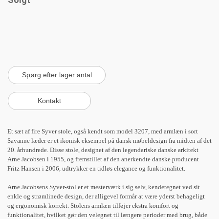
Et sæt af fire Syver stole, også kendt som model 3207, med armlæn i sort
Savanne læder er et ikonisk eksempel på dansk møbeldesign fra midten af det
20. århundrede. Disse stole, designet af den legendariske danske arkitekt
Arne Jacobsen i 1955, og fremstillet af den anerkendte danske producent
Fritz Hansen i 2006, udtrykker en tidløs elegance og funktionalitet.
Arne Jacobsens Syver-stol er et mesterværk i sig selv, kendetegnet ved sit
enkle og strømlinede design, der alligevel formår at være yderst behageligt
og ergonomisk korrekt. Stolens armlæn tilføjer ekstra komfort og
funktionalitet, hvilket gør den velegnet til længere perioder med brug, både