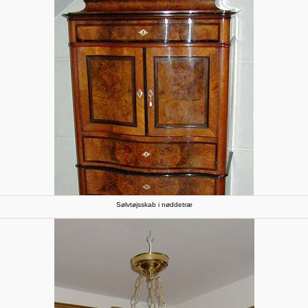
Sølvtøjsskab i nøddetræ