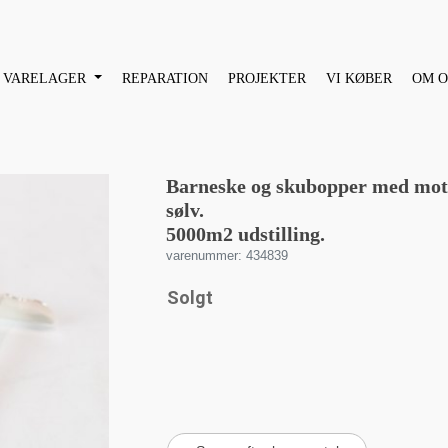
VARELAGER
REPARATION
PROJEKTER
VI KØBER
OM O
Barneske og skubopper med motiv
sølv.
5000m2 udstilling.
varenummer: 434839
Solgt