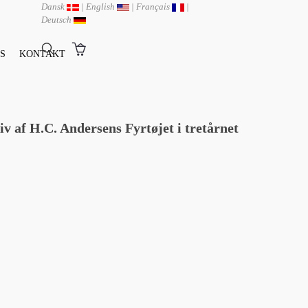
Dansk
|
English
|
Français
|
Deutsch
S
KONTAKT
 af H.C. Andersens Fyrtøjet i tretårnet