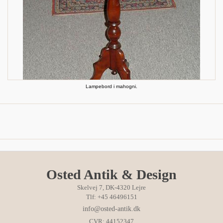
Lampebord i mahogni.
Osted Antik & Design
Skelvej 7, DK-4320 Lejre
Tlf: +45 46496151
info@osted-antik.dk
CVR: 44152347