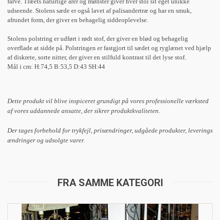
farve. Træets naturlige årer og mønster giver hver stol sit eget unikke
udseende. Stolens sæde er også lavet af palisandertræ og har en smuk,
afrundet form, der giver en behagelig siddeoplevelse.
Stolens polstring er udført i rødt stof, der giver en blød og behagelig
overflade at sidde på. Polstringen er fastgjort til sædet og ryglænet ved hjælp
af diskrete, sorte nitter, der giver en stilfuld kontrast til det lyse stof.
Mål i cm: H:74,5 B:53,5 D:43 SH:44
Dette produkt vil blive inspiceret grundigt på vores professionelle værksted
af vores uddannede ansatte, der sikrer produktkvaliteten.
Der tages forbehold for trykfejl, prisændringer, udgåede produkter, leverings
ændringer og udsolgte varer.
FRA SAMME KATEGORI