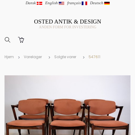
Dansk
|
English
|
français
|
Deutsch
OSTED ANTIK & DESIGN
ANDEN FORM FOR INVESTERING
Hjem
Varelager
Solgte varer
547611