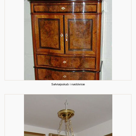
Sølvtøjsskab i nøddetræ