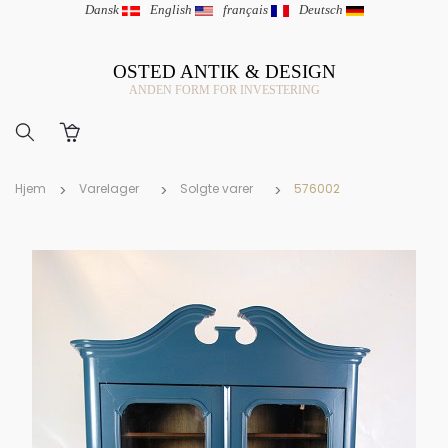
Dansk
|
English
|
français
|
Deutsch
OSTED ANTIK & DESIGN
ANDEN FORM FOR INVESTERING
Hjem
Varelager
Solgte varer
576002