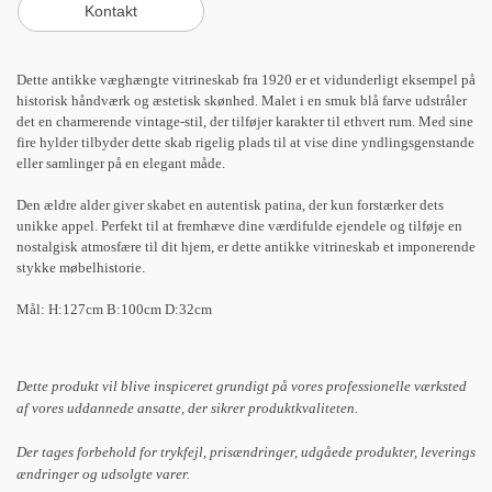
Dette antikke væghængte vitrineskab fra 1920 er et vidunderligt eksempel på
historisk håndværk og æstetisk skønhed. Malet i en smuk blå farve udstråler
det en charmerende vintage-stil, der tilføjer karakter til ethvert rum. Med sine
fire hylder tilbyder dette skab rigelig plads til at vise dine yndlingsgenstande
eller samlinger på en elegant måde.
Den ældre alder giver skabet en autentisk patina, der kun forstærker dets
unikke appel. Perfekt til at fremhæve dine værdifulde ejendele og tilføje en
nostalgisk atmosfære til dit hjem, er dette antikke vitrineskab et imponerende
stykke møbelhistorie.
Mål: H:127cm B:100cm D:32cm
Dette produkt vil blive inspiceret grundigt på vores professionelle værksted
af vores uddannede ansatte, der sikrer produktkvaliteten.
Der tages forbehold for trykfejl, prisændringer, udgåede produkter, leverings
ændringer og udsolgte varer.